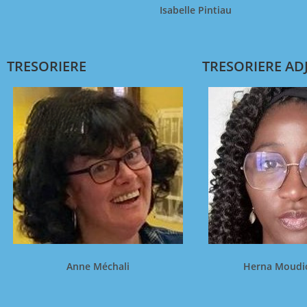
Isabelle Pintiau
TRESORIERE
TRESORIERE AD
Anne Méchali
Herna Moudio