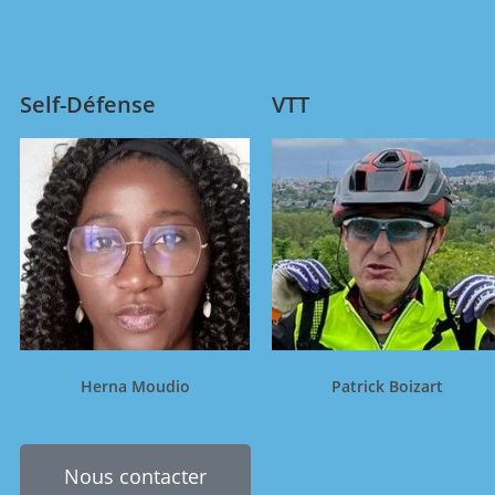
Self-Défense
VTT
Herna Moudio
Patrick Boizart
Nous contacter